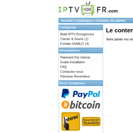
Accueil
»
Catalogue
»
Contenu du panier
Catégories
Le conte
Boite IPTV Enregistreur
Clavier & Souris
(1)
Votre panier est vi
Forfaits DIABLO
(4)
Informations
Paiement Par Interac
Guide Installation
FAQ
Contactez-nous
Panneau Revendeur
Nous acceptons