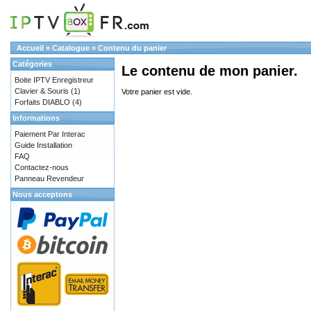
Accueil
»
Catalogue
»
Contenu du panier
Catégories
Le contenu de mon panier.
Boite IPTV Enregistreur
Clavier & Souris
(1)
Votre panier est vide.
Forfaits DIABLO
(4)
Informations
Paiement Par Interac
Guide Installation
FAQ
Contactez-nous
Panneau Revendeur
Nous acceptons